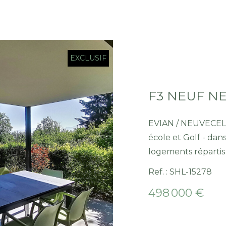
EXCLUSIF
EVIAN / NEUVECELL
école et Golf - d
logements répartis 
ascenseur - appartements de type T3 en rez avec jardin,
Ref. : SHL-15278
garage et parking.
498 000 €