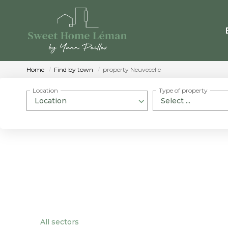
Home
Find by town
property Neuvecelle
Location
Type of property
Location
Select ...
All sectors