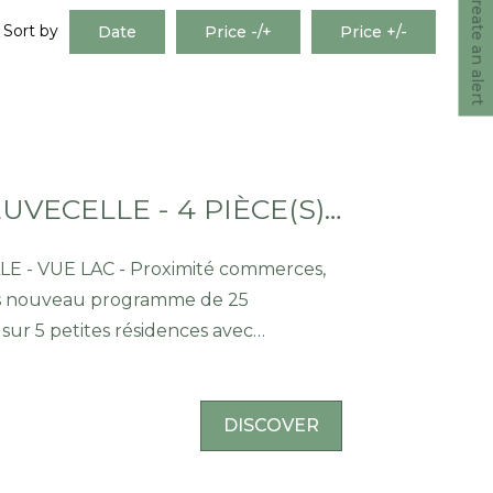
Create an alert
Sort by
Date
Price -/+
Price +/-
F3 NEUF NEUVECELLE - 4 PIÈCE(S) - 78.29 M2
E - VUE LAC - Proximité commerces,
ans nouveau programme de 25
sur 5 petites résidences avec
DISCOVER