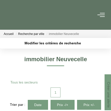
ACHETER
Accueil
Recherche par ville
immobilier Neuvecelle
PROGRAMMES NEUFS
Modifier les critères de recherche
Localisation
Type de bien
Surface min
Budget max
ESTIMER EN LIGNE
immobilier Neuvecelle
Plus de critères
Créer une alerte
VENDRE
Tous les secteurs
LES AGENCES
Créer une alerte
1
Qui Sommes-Nous
Notre Équipe
Trier par :
Date
Prix -/+
Prix +/-
Nous Rejoindre