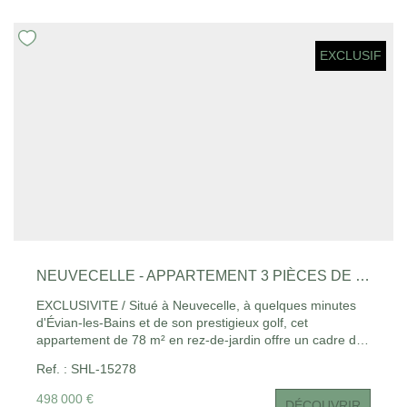
EXCLUSIF
CONTACT
EN
NEUVECELLE - APPARTEMENT 3 PIÈCES DE 78 M² AVEC JARDIN ET VUE LAC
EXCLUSIVITE / Situé à Neuvecelle, à quelques minutes
d'Évian-les-Bains et de son prestigieux golf, cet
appartement de 78 m² en rez-de-jardin offre un cadre de
vie exceptionnel. Il se compose d'une cuisine équipée
Ref. : SHL-15278
ouverte sur un séjour lumineux, de deux chambres
confortables et de deux salles d'eau. La pièce de vie
498 000 €
DÉCOUVRIR