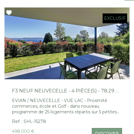
Join Us
EXCLUSIF
CONTACT US
FR
F3 NEUF NEUVECELLE - 4 PIÈCE(S) - 78.29 M2
EVIAN / NEUVECELLE - VUE LAC - Proximité
commerces, école et Golf - dans nouveau
programme de 25 logements répartis sur 5 petites
résidences avec ascenseur - appartements de type
Ref. : SHL-15278
T3 en rez avec jardin, garage et parking.
498 000 €
DISCOVER