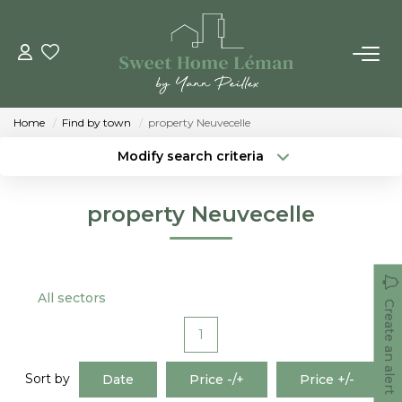
BUY
Home
Find by town
property Neuvecelle
NEW CONSTRUTIONS
Modify search criteria
Location
Type of property
Location
Select ...
ESTIMATE ONLINE
property Neuvecelle
Min area
Max budget
SELL
Create an alert
More criteria
All sectors
THE AGENCIES
Create an alert
1
Who Are We
Our Team
Sort by
Date
Price -/+
Price +/-