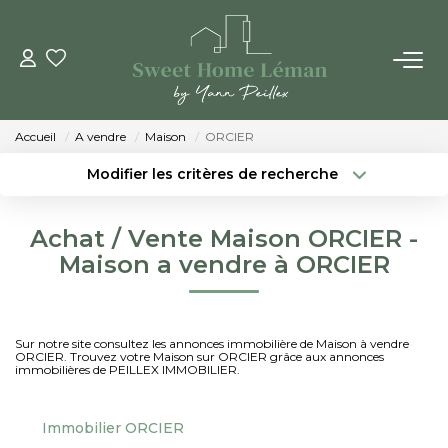
ACHETER
Accueil
A vendre
Maison
ORCIER
PROGRAMMES NEUFS
Modifier les critères de recherche
Localisation
Type de bien
Localisation
Sélectionnez...
ESTIMER EN LIGNE
Achat / Vente Maison ORCIER -
Surface min
Budget max
Maison a vendre à ORCIER
VENDRE
Créer une alerte
Plus de critères
LES AGENCES
Sur notre site consultez les annonces immobilière de Maison à vendre
ORCIER. Trouvez votre Maison sur ORCIER grâce aux annonces
immobilières de PEILLEX IMMOBILIER.
Qui Sommes-Nous
Notre Équipe
Immobilier ORCIER