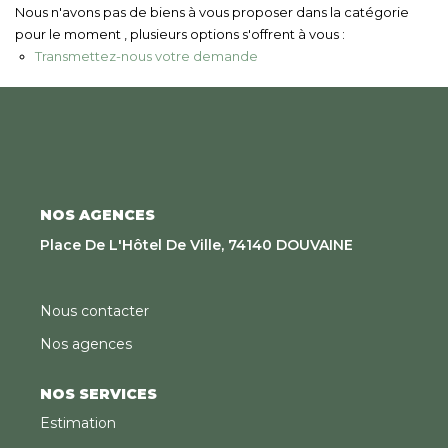
Nous Rejoindre
Nous n'avons pas de biens à vous proposer dans la catégorie
pour le moment , plusieurs options s'offrent à vous :
Transmettez-nous votre demande
CONTACT
EN
NOS AGENCES
Place De L'Hôtel De Ville, 74140 DOUVAINE
Nous contacter
Nos agences
NOS SERVICES
Estimation