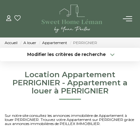
ACHETER
Accueil
A louer
Appartement
PERRIGNIER
PROGRAMMES NEUFS
Modifier les critères de recherche
Localisation
Type de bien
Localisation
Sélectionnez...
ESTIMER EN LIGNE
Location Appartement
Surface min
Budget max
PERRIGNIER - Appartement a
VENDRE
louer à PERRIGNIER
Créer une alerte
Plus de critères
LES AGENCES
Sur notre site consultez les annonces immobilière de Appartement à
louer PERRIGNIER. Trouvez votre Appartement sur PERRIGNIER grâce
Qui Sommes-Nous
aux annonces immobilières de PEILLEX IMMOBILIER.
Notre Équipe