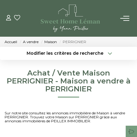
ACHETER
Accueil
A vendre
Maison
PERRIGNIER
PROGRAMMES NEUFS
Modifier les critères de recherche
Localisation
Type de bien
Localisation
Sélectionnez...
ESTIMER EN LIGNE
Achat / Vente Maison
Surface min
Budget max
PERRIGNIER - Maison a vendre à
VENDRE
PERRIGNIER
Créer une alerte
Plus de critères
LES AGENCES
Sur notre site consultez les annonces immobilière de Maison à vendre
PERRIGNIER. Trouvez votre Maison sur PERRIGNIER grâce aux
Qui Sommes-Nous
annonces immobilières de PEILLEX IMMOBILIER.
Notre Équipe