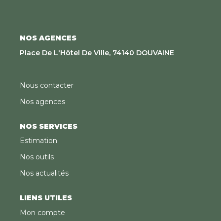
d'électricité est en partie assurée par des panneaux
photovoltaïques, apportant un véritable atout en
matière d'économies d'énergie. Un bien rare alliant
modernité, confort et cadre de vie privilégié, à
NOS AGENCES
découvrir sans tarder.
Place De L'Hôtel De Ville, 74140 DOUVAINE
Nous contacter
Nos agences
NOS SERVICES
Estimation
Nos outils
Nos actualités
LIENS UTILES
Mon compte