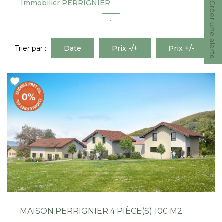
Immobilier PERRIGNIER
Nous Rejoindre
Créer une alerte
1
CONTACT
Trier par :
Date
Prix -/+
Prix +/-
EN
MAISON PERRIGNIER 4 PIÈCE(S) 100 M2