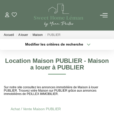
ACHETER
Accueil
A louer
Maison
PUBLIER
PROGRAMMES NEUFS
Modifier les critères de recherche
Localisation
Type de bien
Surface min
Budget max
ESTIMER EN LIGNE
Location Maison PUBLIER - Maison
a louer à PUBLIER
Plus de critères
Créer une alerte
VENDRE
LES AGENCES
Sur notre site consultez les annonces immobilière de Maison à louer
PUBLIER. Trouvez votre Maison sur PUBLIER grâce aux annonces
immobilières de PEILLEX IMMOBILIER.
Qui Sommes-Nous
Notre Équipe
Achat / Vente Maison PUBLIER
Nous Rejoindre