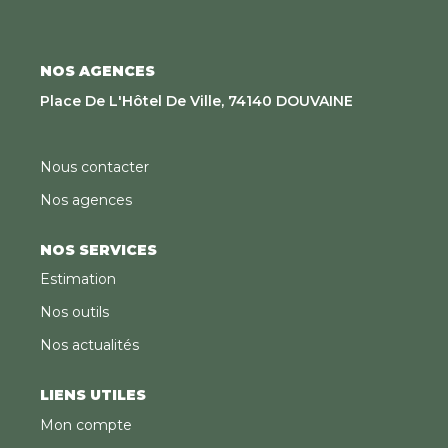
d'électricité est en partie assurée par des panneaux
photovoltaïques, apportant un véritable atout en
matière d'économies d'énergie. Un bien rare alliant
modernité, confort et cadre de vie privilégié, à
NOS AGENCES
découvrir sans tarder.
Place De L'Hôtel De Ville, 74140 DOUVAINE
Nous contacter
Nos agences
NOS SERVICES
Estimation
Nos outils
Nos actualités
LIENS UTILES
Mon compte