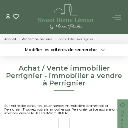
ACHETER
Accueil
Recherche par ville
immobilier Perrignier
PROGRAMMES NEUFS
Modifier les critères de recherche
Localisation
Type de bien
Localisation
Sélectionnez...
ESTIMER EN LIGNE
Achat / Vente immobilier
Surface min
Budget max
Perrignier - immobilier a vendre
VENDRE
à Perrignier
Créer une alerte
Plus de critères
LES AGENCES
Sur notre site consultez les annonces immobilière de immobilier
Perrignier. Trouvez votre immobilier sur Perrignier grâce aux annonces
Qui Sommes-Nous
Créer une alerte
immobilières de PEILLEX IMMOBILIER.
Notre Équipe
1