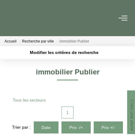
ACHETER
Accueil
Recherche par ville
immobilier Publier
PROGRAMMES NEUFS
Modifier les critères de recherche
Localisation
Type de bien
Surface min
Budget max
ESTIMER EN LIGNE
immobilier Publier
Plus de critères
Créer une alerte
VENDRE
Tous les secteurs
LES AGENCES
Créer une alerte
1
Qui Sommes-Nous
Notre Équipe
Trier par :
Date
Prix -/+
Prix +/-
Nous Rejoindre