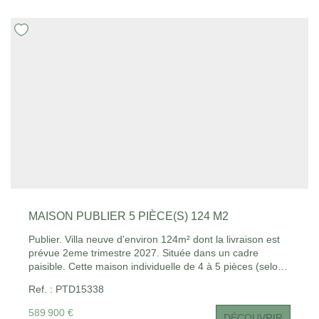
CONTACT
EN
MAISON PUBLIER 5 PIÈCE(S) 124 M2
Publier. Villa neuve d'environ 124m² dont la livraison est
prévue 2eme trimestre 2027. Située dans un cadre
paisible. Cette maison individuelle de 4 à 5 pièces (selon
vos besoins) vous offre un cadre de vie idéal, entre
Ref. : PTD15338
confort moderne et espace extérieur. Chauffage au sol
pour un confort optimal. Pompe à chaleur. Possibilité
589 900 €
DÉCOUVRIR