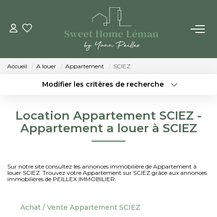
ACHETER
Accueil
A louer
Appartement
SCIEZ
PROGRAMMES NEUFS
Modifier les critères de recherche
Localisation
Type de bien
Localisation
Sélectionnez...
ESTIMER EN LIGNE
Location Appartement SCIEZ -
Surface min
Budget max
Appartement a louer à SCIEZ
VENDRE
Créer une alerte
Plus de critères
LES AGENCES
Sur notre site consultez les annonces immobilière de Appartement à
louer SCIEZ. Trouvez votre Appartement sur SCIEZ grâce aux annonces
immobilières de PEILLEX IMMOBILIER.
Qui Sommes-Nous
Notre Équipe
Achat / Vente Appartement SCIEZ