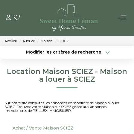
ACHETER
Accueil
A louer
Maison
SCIEZ
PROGRAMMES NEUFS
Modifier les critères de recherche
Localisation
Type de bien
Localisation
Sélectionnez...
ESTIMER EN LIGNE
Location Maison SCIEZ - Maison
Surface min
Budget max
a louer à SCIEZ
VENDRE
Créer une alerte
Plus de critères
LES AGENCES
Sur notre site consultez les annonces immobilière de Maison à louer
SCIEZ. Trouvez votre Maison sur SCIEZ grâce aux annonces
immobilières de PEILLEX IMMOBILIER.
Qui Sommes-Nous
Notre Équipe
Achat / Vente Maison SCIEZ