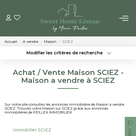
ACHETER
Accueil
A vendre
Maison
SCIEZ
PROGRAMMES NEUFS
Modifier les critères de recherche
Localisation
Type de bien
Localisation
Sélectionnez...
ESTIMER EN LIGNE
Achat / Vente Maison SCIEZ -
Surface min
Budget max
Maison a vendre à SCIEZ
VENDRE
Créer une alerte
Plus de critères
LES AGENCES
Sur notre site consultez les annonces immobilière de Maison à vendre
SCIEZ. Trouvez votre Maison sur SCIEZ grâce aux annonces
immobilières de PEILLEX IMMOBILIER.
Qui Sommes-Nous
Notre Équipe
Immobilier SCIEZ