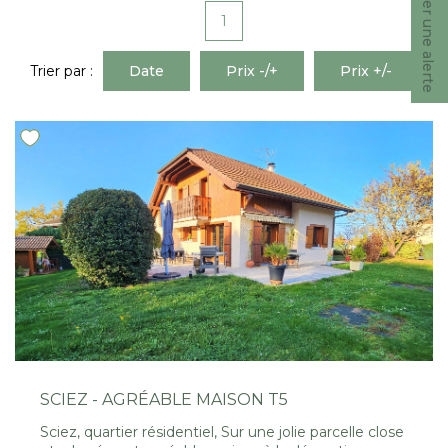
Créer une alerte
Nous Rejoindre
1
Trier par :
Date
Prix -/+
Prix +/-
CONTACT
EN
SCIEZ - AGRÉABLE MAISON T5
Sciez, quartier résidentiel, Sur une jolie parcelle close