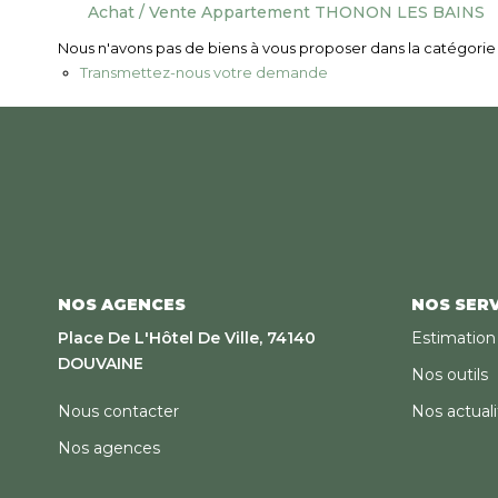
Achat / Vente Appartement THONON LES BAINS
Nous n'avons pas de biens à vous proposer dans la catégorie p
Transmettez-nous votre demande
NOS AGENCES
NOS SERV
Place De L'Hôtel De Ville, 74140
Estimation
DOUVAINE
Nos outils
Nous contacter
Nos actuali
Nos agences