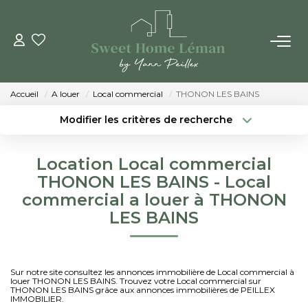
ACHETER
Accueil
A louer
Local commercial
THONON LES BAINS
PROGRAMMES NEUFS
Modifier les critères de recherche
Localisation
Type de bien
Localisation
Sélectionnez...
ESTIMER EN LIGNE
Location Local commercial
Surface min
Budget max
THONON LES BAINS - Local
VENDRE
commercial a louer à THONON
Créer une alerte
Plus de critères
LES BAINS
LES AGENCES
Qui Sommes-Nous
Sur notre site consultez les annonces immobilière de Local commercial à
louer THONON LES BAINS. Trouvez votre Local commercial sur
Notre Équipe
THONON LES BAINS grâce aux annonces immobilières de PEILLEX
IMMOBILIER.