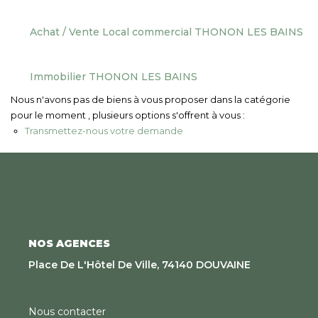
Nous Rejoindre
Achat / Vente Local commercial THONON LES BAINS
CONTACT
Immobilier THONON LES BAINS
EN
Nous n'avons pas de biens à vous proposer dans la catégorie
pour le moment , plusieurs options s'offrent à vous :
Transmettez-nous votre demande
NOS AGENCES
Place De L'Hôtel De Ville, 74140 DOUVAINE
Nous contacter