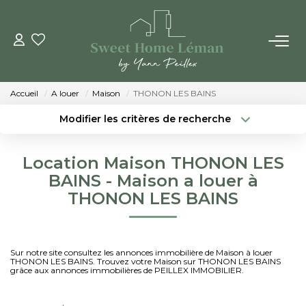
ACHETER
Accueil
A louer
Maison
THONON LES BAINS
PROGRAMMES NEUFS
Modifier les critères de recherche
Localisation
Type de bien
Localisation
Sélectionnez...
ESTIMER EN LIGNE
Location Maison THONON LES
Surface min
Budget max
BAINS - Maison a louer à
VENDRE
THONON LES BAINS
Créer une alerte
Plus de critères
LES AGENCES
Sur notre site consultez les annonces immobilière de Maison à louer
THONON LES BAINS. Trouvez votre Maison sur THONON LES BAINS
Qui Sommes-Nous
grâce aux annonces immobilières de PEILLEX IMMOBILIER.
Notre Équipe