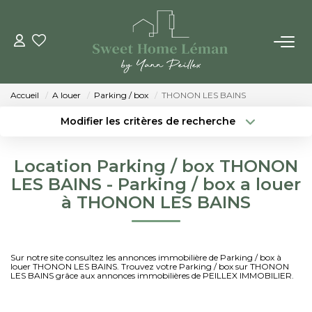
ACHETER
Accueil
A louer
Parking / box
THONON LES BAINS
PROGRAMMES NEUFS
Modifier les critères de recherche
Localisation
Type de bien
Localisation
Sélectionnez...
ESTIMER EN LIGNE
Location Parking / box THONON
Surface min
Budget max
LES BAINS - Parking / box a louer
VENDRE
à THONON LES BAINS
Créer une alerte
Plus de critères
LES AGENCES
Sur notre site consultez les annonces immobilière de Parking / box à
louer THONON LES BAINS. Trouvez votre Parking / box sur THONON
Qui Sommes-Nous
LES BAINS grâce aux annonces immobilières de PEILLEX IMMOBILIER.
Notre Équipe