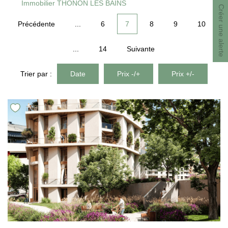
Immobilier THONON LES BAINS
Créer une alerte
Précédente
...
6
7
8
9
10
CONTACT
...
14
Suivante
EN
Trier par :
Date
Prix -/+
Prix +/-