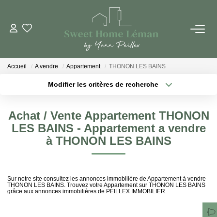
ACHETER
Accueil
A vendre
Appartement
THONON LES BAINS
PROGRAMMES NEUFS
Modifier les critères de recherche
Localisation
Type de bien
Surface min
Budget max
ESTIMER EN LIGNE
Achat / Vente Appartement THONON
LES BAINS - Appartement a vendre
Plus de critères
Créer une alerte
VENDRE
à THONON LES BAINS
LES AGENCES
Sur notre site consultez les annonces immobilière de Appartement à vendre
Qui Sommes-Nous
THONON LES BAINS. Trouvez votre Appartement sur THONON LES BAINS
grâce aux annonces immobilières de PEILLEX IMMOBILIER.
Notre Équipe
Nous Rejoindre