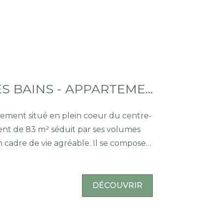
THONON LES BAINS - APPARTEMENT T4 - 83 M²
alement situé en plein coeur du centre-
ment de 83 m² séduit par ses volumes
 cadre de vie agréable. Il se compose
d'une cuisine ouverte sur un séjour-
ant un accès direct à un balcon, d'une
indépendants ainsi que d'un cellier,
DÉCOUVRIR
ce de rangement appréciable au
 est complété par deux places de