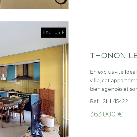
EXCLUSIF
En exclusivité Idé
ville, cet apparte
bien agencés et son
de trois chambres, 
Ref. : SHL-15422
salon lumineux offr
363 000 €
salle d'eau, de WC 
apportant un espa
quotidien. Ce bien