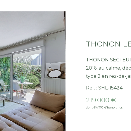
THONON SECTEUR EST Au sein d'une cop
2016, au calme, d
type 2 en rez-de-ja
lumineuse et convivi
Ref. : SHL-15424
cuisine ouverte en
219 000 €
par une terrasse et 
dont 6% TTC d'honoraires
moments de détent
bénéficie également
de bains ainsi qu