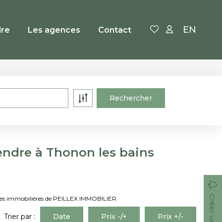
EN
re
Les agences
Contact
endre à Thonon les bains
onces immobilières de PEILLEX IMMOBILIER.
Trier par :
Date
Prix -/+
Prix +/-