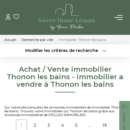
ACHETER
Accueil
Recherche par ville
immobilier Thonon les bains
PROGRAMMES NEUFS
Modifier les critères de recherche
Localisation
Type de bien
Localisation
Sélectionnez...
ESTIMER EN LIGNE
Achat / Vente immobilier
Surface min
Budget max
Thonon les bains - immobilier a
VENDRE
vendre à Thonon les bains
Créer une alerte
Plus de critères
LES AGENCES
Sur notre site consultez les annonces immobilière de immobilier Thonon
les bains. Trouvez votre immobilier sur Thonon les bains grâce aux
Qui Sommes-Nous
Créer une alerte
annonces immobilières de PEILLEX IMMOBILIER.
Notre Équipe
1
2
3
4
5
...
19