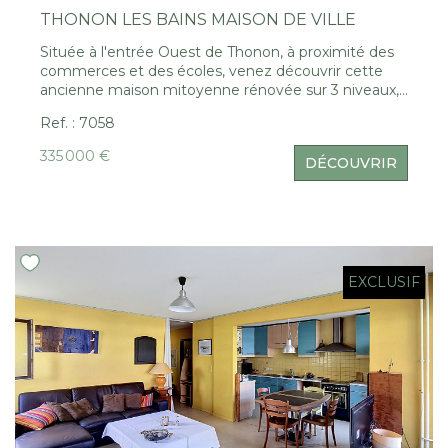
THONON LES BAINS MAISON DE VILLE
Située à l'entrée Ouest de Thonon, à proximité des
commerces et des écoles, venez découvrir cette
ancienne maison mitoyenne rénovée sur 3 niveaux,
au rez de chaussée, un bureau, séjour salon donnant
Ref. : 7058
sur une terrasse privative. Au 1er étage 2 chambres,
et sous les toits une 3ème chambre et un WC. Une
335 000 €
DÉCOUVRIR
grange de 34m² à aménager selon vos envies
complète ce bien.
EXCLUSIF