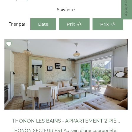
Nous Rejoindre
Suivante
CONTACT
Trier par :
Date
Prix -/+
Prix +/-
EN
THONON LES BAINS - APPARTEMENT 2 PIÈCES - 40.86 M2
THONON SECTEUR EST Au sein d'une copropriété