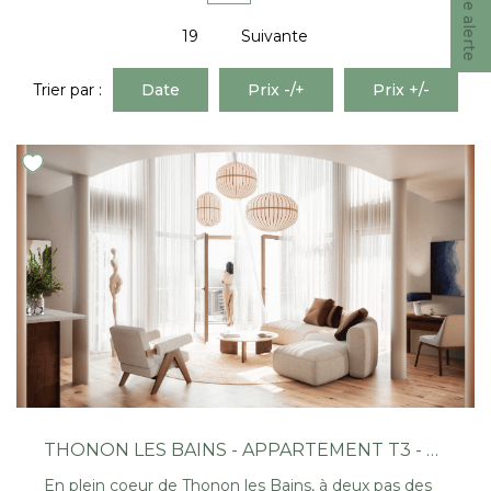
Nous Rejoindre
19
Suivante
CONTACT
Trier par :
Date
Prix -/+
Prix +/-
EN
THONON LES BAINS - APPARTEMENT T3 - 65.07M²
En plein coeur de Thonon les Bains, à deux pas des