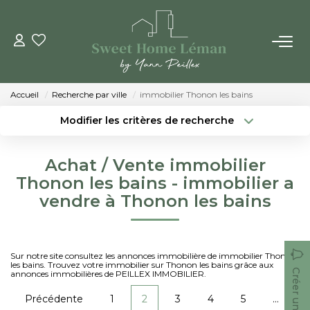
ACHETER
Accueil
Recherche par ville
immobilier Thonon les bains
PROGRAMMES NEUFS
Modifier les critères de recherche
Localisation
Type de bien
Localisation
Sélectionnez...
ESTIMER EN LIGNE
Achat / Vente immobilier
Surface min
Budget max
Thonon les bains - immobilier a
VENDRE
vendre à Thonon les bains
Créer une alerte
Plus de critères
LES AGENCES
Sur notre site consultez les annonces immobilière de immobilier Thonon
les bains. Trouvez votre immobilier sur Thonon les bains grâce aux
Qui Sommes-Nous
Créer une alerte
annonces immobilières de PEILLEX IMMOBILIER.
Notre Équipe
Précédente
1
2
3
4
5
...