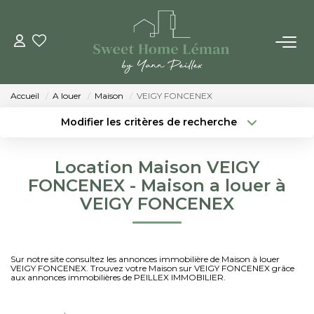
ACHETER
Accueil
A louer
Maison
VEIGY FONCENEX
PROGRAMMES NEUFS
Modifier les critères de recherche
Localisation
Type de bien
Localisation
Sélectionnez...
ESTIMER EN LIGNE
Location Maison VEIGY
Surface min
Budget max
FONCENEX - Maison a louer à
VENDRE
VEIGY FONCENEX
Créer une alerte
Plus de critères
LES AGENCES
Sur notre site consultez les annonces immobilière de Maison à louer
VEIGY FONCENEX. Trouvez votre Maison sur VEIGY FONCENEX grâce
Qui Sommes-Nous
aux annonces immobilières de PEILLEX IMMOBILIER.
Notre Équipe