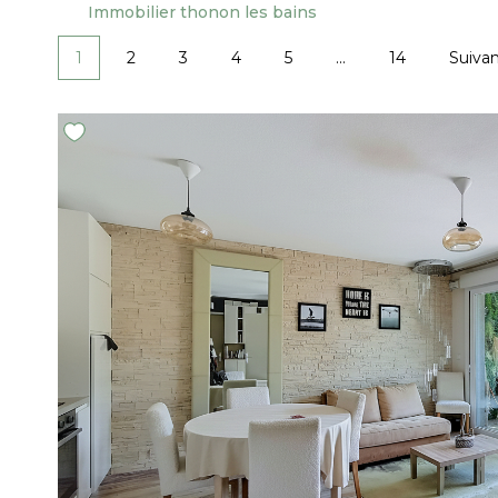
Immobilier thonon les bains
1
2
3
4
5
...
14
Suiva