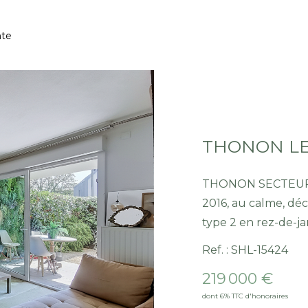
nte
THONON SECTEUR EST Au sein d'une cop
2016, au calme, d
type 2 en rez-de-ja
lumineuse et convivi
Ref. : SHL-15424
cuisine ouverte en
219 000 €
par une terrasse et 
dont 6% TTC d'honoraires
moments de détent